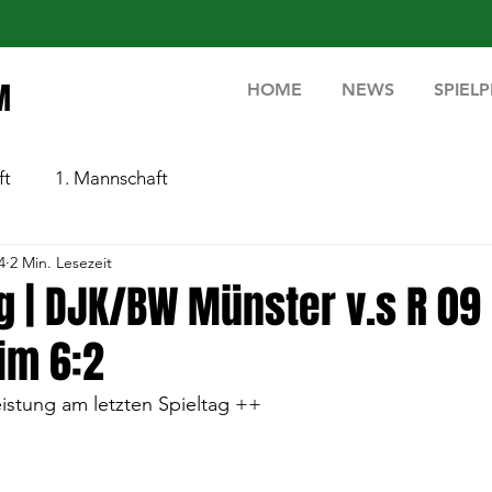
M
HOME
NEWS
SPIEL
ft
1. Mannschaft
4
2 Min. Lesezeit
ag | DJK/BW Münster v.s R 09
im 6:2
eistung am letzten Spieltag ++