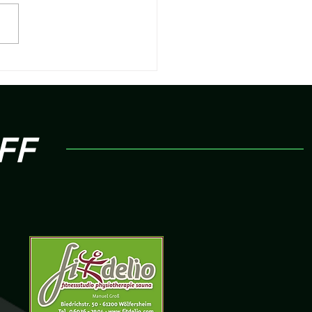
t - 17. Spieltag | Kfr.
burg v.s R 09 Wölfersheim
FF