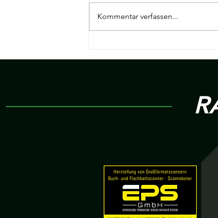
Kommentar verfassen...
19. Spieltag Hessenliga | KSC
Hainstadt v.s R 09 Wölfersheim
R