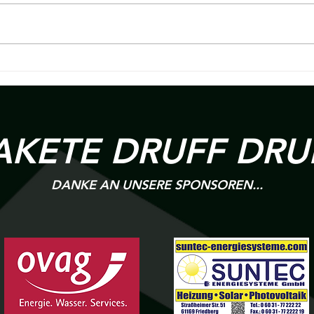
18. Spieltag Hessenliga | R 09
Berich
Wölfersheim v.s EK
Obern
Heigenbrücken
AKETE DRUFF DRU
DANKE AN UNSERE SPONSOREN...