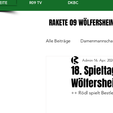
EITE
R09 TV
DKBC
RAKETE 09 WÖLFERSHEI
Alle Beiträge
Damenmannscha
Admin
16. Apr. 202
18. Spielt
Wölfershe
++ Rödl spielt Bestl