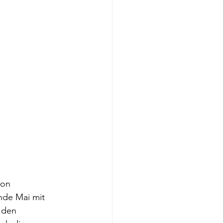
son 
nde Mai mit 
 den 