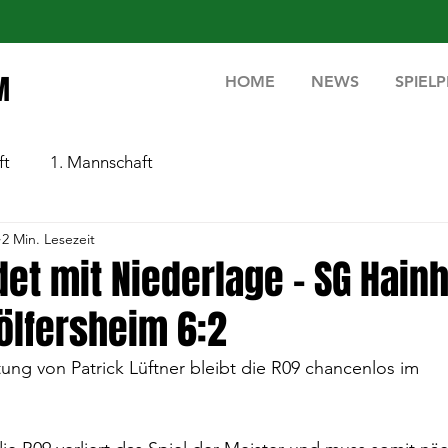
M
HOME
NEWS
SPIEL
ft
1. Mannschaft
2 Min. Lesezeit
et mit Niederlage - SG Hain
ölfersheim 6:2
tung von Patrick Lüftner bleibt die R09 chancenlos im 