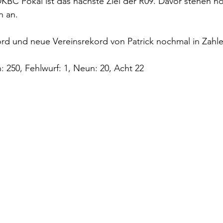
BC Pokal ist das nächste Ziel der R09. Davor stehen no
n an.
ord und neue Vereinsrekord von Patrick nochmal in Zahle
: 250, Fehlwurf: 1, Neun: 20, Acht 22