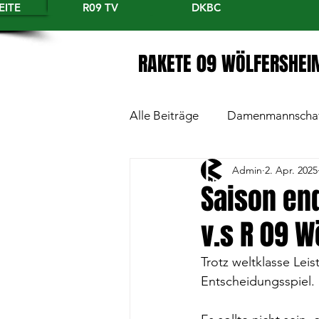
EITE
R09 TV
DKBC
RAKETE 09 WÖLFERSHEI
Alle Beiträge
Damenmannscha
Admin
2. Apr. 2025
Saison end
v.s R 09 W
Trotz weltklasse Leis
Entscheidungsspiel.