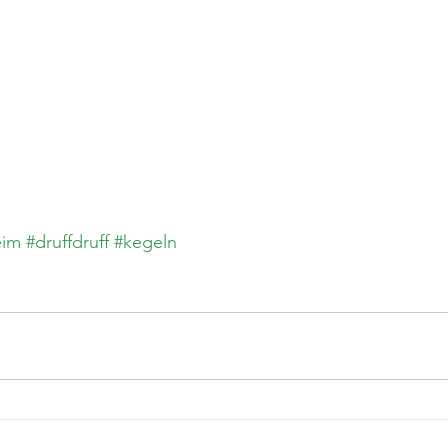
eim
#druffdruff
#kegeln