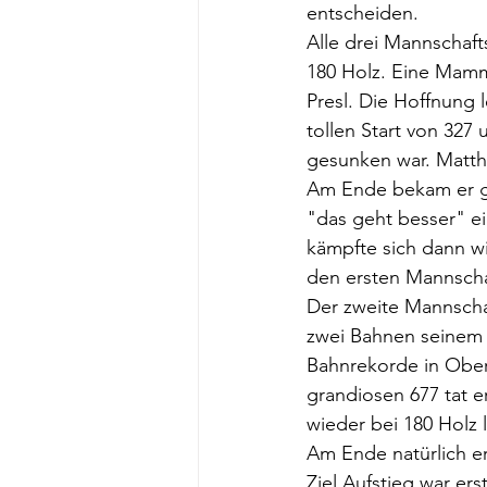
entscheiden. 
Alle drei Mannschaf
180 Holz. Eine Mammu
Presl. Die Hoffnung 
tollen Start von 327 
gesunken war. Matth
Am Ende bekam er gr
"das geht besser" ei
kämpfte sich dann wi
den ersten Mannscha
Der zweite Mannschaf
zwei Bahnen seinem 
Bahnrekorde in Ober
grandiosen 677 tat e
wieder bei 180 Holz 
Am Ende natürlich e
Ziel Aufstieg war er