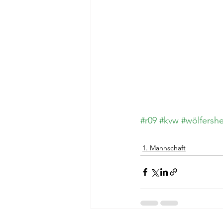
#r09
#kvw
#wölfersh
1. Mannschaft