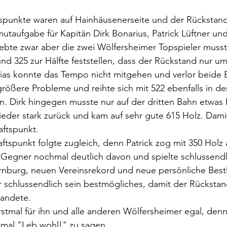
tspunkte waren auf Hainhäusenerseite und der Rückstand
taufgabe für Kapitän Dirk Bonarius, Patrick Lüftner und
lebte zwar aber die zwei Wölfersheimer Topspieler muss
und 325 zur Hälfte feststellen, dass der Rückstand nur um
ias konnte das Tempo nicht mitgehen und verlor beide 
ößere Probleme und reihte sich mit 522 ebenfalls in de
n. Dirk hingegen musste nur auf der dritten Bahn etwas 
eder stark zurück und kam auf sehr gute 615 Holz. Dami
ftspunkt.
tspunkt folgte zugleich, denn Patrick zog mit 350 Holz a
Gegner nochmal deutlich davon und spielte schlussendl
nburg, neuen Vereinsrekord und neue persönliche Bestl
r schlussendlich sein bestmögliches, damit der Rückstan
landete. 
rstmal für ihn und alle anderen Wölfersheimer egal, de
stmal "Leb wohl!" zu sagen.