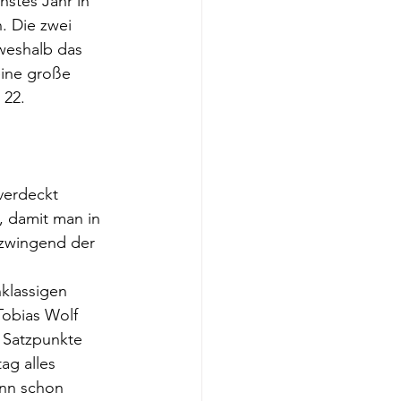
hstes Jahr in 
 Die zwei 
weshalb das 
ine große 
 22.
verdeckt 
, damit man in 
 zwingend der 
klassigen 
Tobias Wolf 
i Satzpunkte 
g alles 
ann schon 