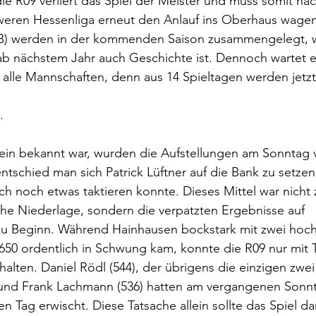
 die R09 verliert das Spiel der Meister und muss somit näc
eren Hessenliga erneut den Anlauf ins Oberhaus wagen.
 B) werden in der kommenden Saison zusammengelegt, 
ab nächstem Jahr auch Geschichte ist. Dennoch wartet e
alle Mannschaften, denn aus 14 Spieltagen werden jetzt
.
ein bekannt war, wurden die Aufstellungen am Sonntag 
schied man sich Patrick Lüftner auf die Bank zu setzen
h noch etwas taktieren konnte. Dieses Mittel war nicht
che Niederlage, sondern die verpatzten Ergebnisse auf 
zu Beginn. Während Hainhausen bockstark mit zwei hoch
650 ordentlich in Schwung kam, konnte die R09 nur mit 
alten. Daniel Rödl (544), der übrigens die einzigen zwe
und Frank Lachmann (536) hatten am vergangenen Sonnta
en Tag erwischt. Diese Tatsache allein sollte das Spiel d