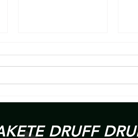
Lars Schweitzer wechselt nach
19. S
Wölfersheim.
Hains
AKETE DRUFF DRU