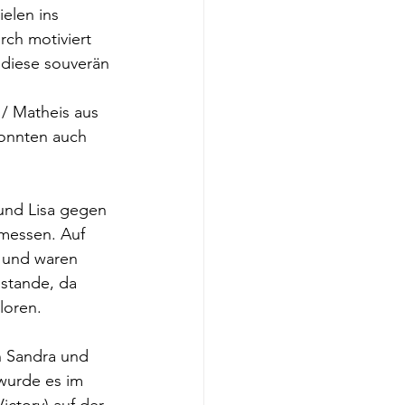
elen ins 
ch motiviert 
 diese souverän 
/ Matheis aus 
konnten auch 
und Lisa gegen 
 messen. Auf 
 und waren 
 stande, da 
loren.
on Sandra und 
wurde es im 