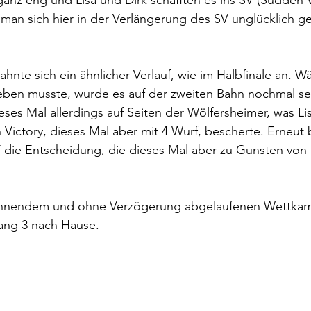
nz eng und Lisa und Dirk schafften es ins SV (Sudden Vi
man sich hier in der Verlängerung des SV unglücklich g
bahnte sich ein ähnlicher Verlauf, wie im Halbfinale an. 
eben musste, wurde es auf der zweiten Bahn nochmal se
ses Mal allerdings auf Seiten der Wölfersheimer, was Li
Victory, dieses Mal aber mit 4 Wurf, bescherte. Erneut 
die Entscheidung, die dieses Mal aber zu Gunsten von L
nnendem und ohne Verzögerung abgelaufenen Wettkamp
ang 3 nach Hause.