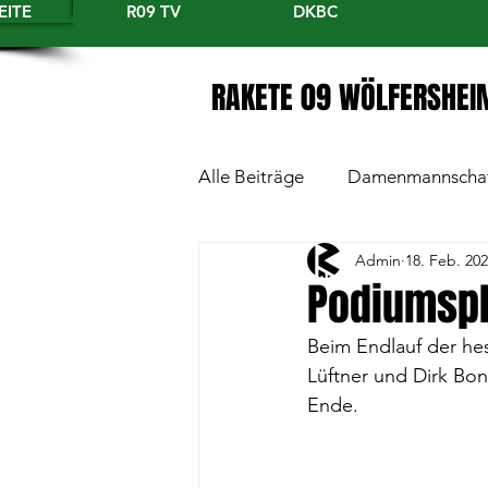
EITE
R09 TV
DKBC
RAKETE 09 WÖLFERSHEI
Alle Beiträge
Damenmannscha
Admin
18. Feb. 20
Podiumspl
Beim Endlauf der he
Lüftner und Dirk Bon
Ende.