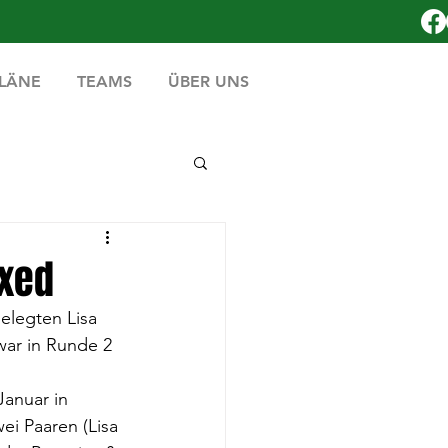
PLÄNE
TEAMS
ÜBER UNS
ixed
legten Lisa 
war in Runde 2 
anuar in 
ei Paaren (Lisa 