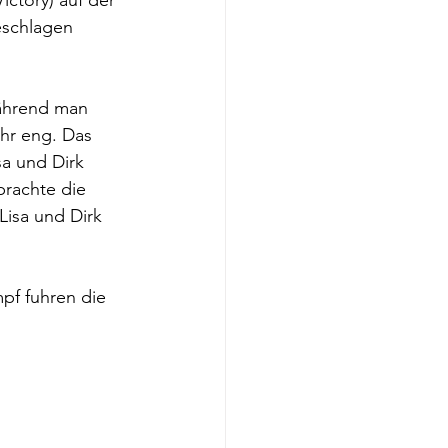
ctory) auf der 
eschlagen 
Während man 
hr eng. Das 
sa und Dirk 
brachte die 
isa und Dirk 
f fuhren die 