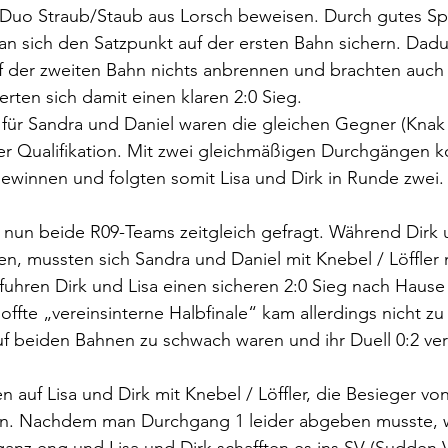
Duo Straub/Staub aus Lorsch beweisen. Durch gutes Spi
 sich den Satzpunkt auf der ersten Bahn sichern. Dadur
uf der zweiten Bahn nichts anbrennen und brachten auch
rten sich damit einen klaren 2:0 Sieg.
für Sandra und Daniel waren die gleichen Gegner (Knak 
er Qualifikation. Mit zwei gleichmäßigen Durchgängen 
0 gewinnen und folgten somit Lisa und Dirk in Runde zwei.
 nun beide R09-Teams zeitgleich gefragt. Während Dirk 
ten, mussten sich Sandra und Daniel mit Knebel / Löffler
uhren Dirk und Lisa einen sicheren 2:0 Sieg nach Hause
offte „vereinsinterne Halbfinale“ kam allerdings nicht zu
f beiden Bahnen zu schwach waren und ihr Duell 0:2 ver
n auf Lisa und Dirk mit Knebel / Löffler, die Besieger v
den. Nachdem man Durchgang 1 leider abgeben musste, 