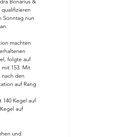
ndra Bonarius & 
qualifizieren 
n Sonntag nun 
an.
tion machten 
erhaltenen 
l, folgte auf 
mit 153. Mit 
h nach den 
kation auf Rang 
t 140 Kegel auf 
Kegel auf 
ehen und 