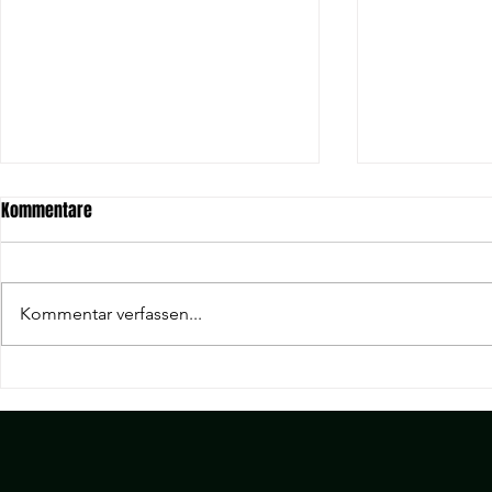
Kommentare
Kommentar verfassen...
Neue Kegelbahn trifft in
Lars Schweit
Wohnbach ein.
Wölfersheim.