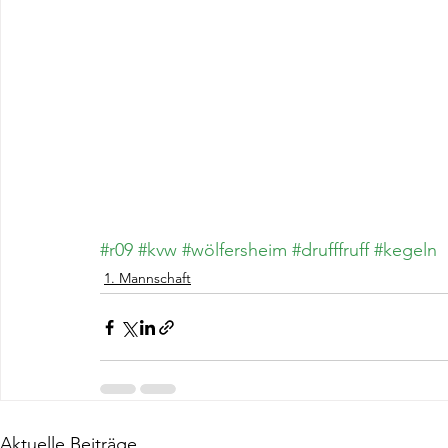
#r09
#kvw
#wölfersheim
#drufffruff
#kegeln
1. Mannschaft
Aktuelle Beiträge