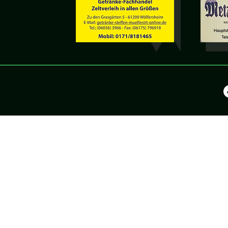
©2025 by KV Wölfers