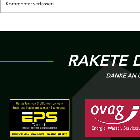
Kommentar verfassen...
19. Spieltag Hessenliga | KSC
18. Spieltag H
Hainstadt v.s R 09 Wölfersheim
Wölfersheim v
Heigenbrück
RAKETE 
DANKE AN U