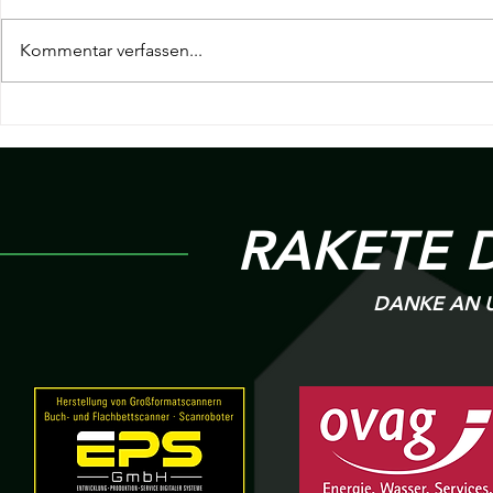
Kommentar verfassen...
19. Spieltag Hessenliga | KSC
18. Spieltag H
Hainstadt v.s R 09 Wölfersheim
Wölfersheim v
Heigenbrück
RAKETE 
DANKE AN U