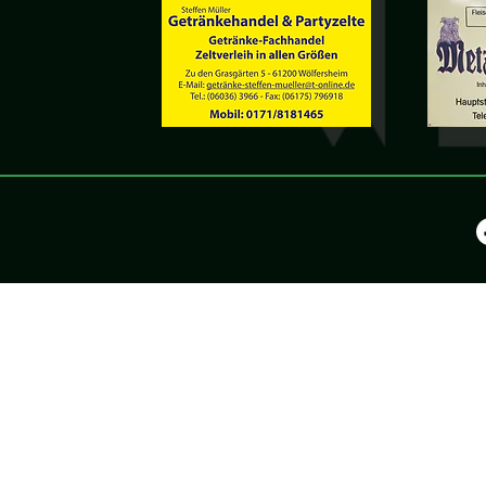
©2025 by KV Wölfers