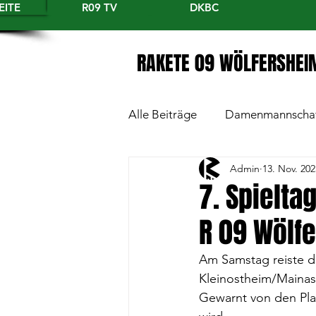
EITE
R09 TV
DKBC
RAKETE 09 WÖLFERSHEI
Alle Beiträge
Damenmannscha
Admin
13. Nov. 202
7. Spielta
R 09 Wölf
Am Samstag reiste d
Kleinostheim/Mainasc
Gewarnt von den Pla