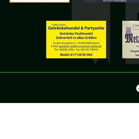
©2025 by KV Wölfers