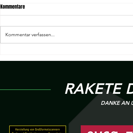
Kommentare
Kommentar verfassen...
Bericht - 9. Spieltag Hessenliga |
20. Spieltag 
SKG Roßdorf v.s R 09
v.s SKG Bad 
Wölfersheim
6:2
RAKETE 
DANKE AN U