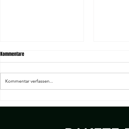
Kommentare
Kommentar verfassen...
19. Spieltag Hessenliga | KSC
18. Spieltag H
Hainstadt v.s R 09 Wölfersheim
Wölfersheim v
Heigenbrück