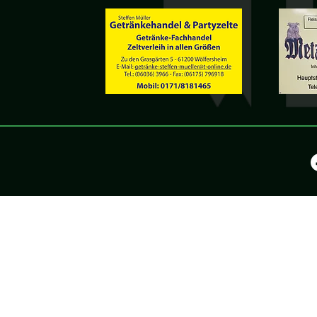
©2025 by KV Wölfers