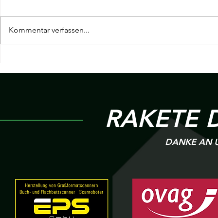
Kommentar verfassen...
19. Spieltag Hessenliga | KSC
18. Spieltag H
Hainstadt v.s R 09 Wölfersheim
Wölfersheim v
Heigenbrück
RAKETE 
DANKE AN U