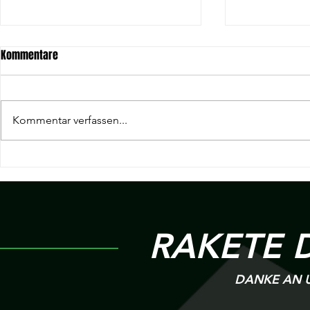
Kommentare
Kommentar verfassen...
19. Spieltag Hessenliga | KSC
18. Spieltag H
Hainstadt v.s R 09 Wölfersheim
Wölfersheim v
Heigenbrück
RAKETE 
DANKE AN U