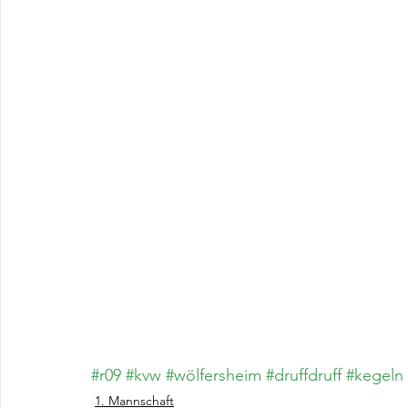
#r09
#kvw
#wölfersheim
#druffdruff
#kegeln
1. Mannschaft