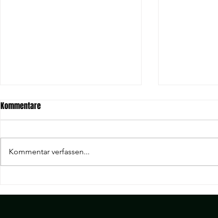
Kommentare
Kommentar verfassen...
19. Spieltag Hessenliga | KSC
18. Spieltag H
Hainstadt v.s R 09 Wölfersheim
Wölfersheim v
Heigenbrück