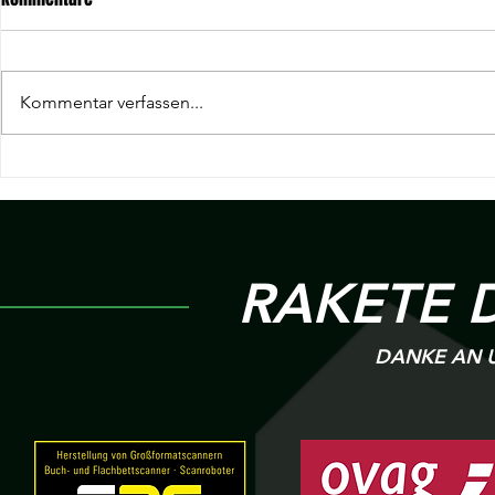
Kommentar verfassen...
19. Spieltag Hessenliga | KSC
18. Spieltag H
Hainstadt v.s R 09 Wölfersheim
Wölfersheim v
Heigenbrück
RAKETE 
DANKE AN U