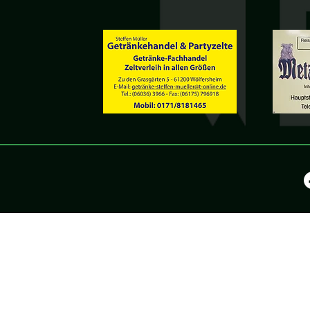
©2025 by KV Wölfers