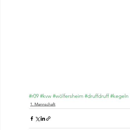
#r09
#kvw
#wölfersheim
#druffdruff
#kegeln
1. Mannschaft