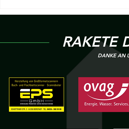
Bericht - 9. Spieltag Hessenliga |
20. Spieltag 
SKG Roßdorf v.s R 09
v.s SKG Bad 
Wölfersheim
6:2
RAKETE 
DANKE AN U